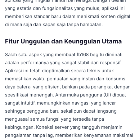
aplikasi yang ringkas namun bertenaga. Dengan desain
yang estetis dan fungsionalitas yang mulus, aplikasi ini
memberikan standar baru dalam menikmati konten digital
di mana saja dan kapan saja tanpa hambatan.
Fitur Unggulan dan Keunggulan Utama
Salah satu aspek yang membuat fb168 begitu diminati
adalah performanya yang sangat stabil dan responsif.
Aplikasi ini telah dioptimalkan secara teknis untuk
memastikan waktu pemuatan yang instan dan konsumsi
daya baterai yang efisien, bahkan pada perangkat dengan
spesifikasi menengah. Antarmuka pengguna (UI) dibuat
sangat intuitif, memungkinkan navigasi yang lancar
sehingga pengguna baru sekalipun dapat langsung
menguasai semua fungsi yang tersedia tanpa
kebingungan. Koneksi server yang tangguh menjamin
pengalaman tanpa lag, memberikan kenyamanan maksimal