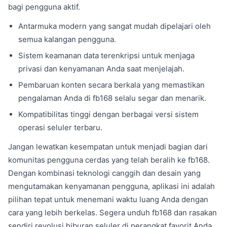
bagi pengguna aktif.
Antarmuka modern yang sangat mudah dipelajari oleh
semua kalangan pengguna.
Sistem keamanan data terenkripsi untuk menjaga
privasi dan kenyamanan Anda saat menjelajah.
Pembaruan konten secara berkala yang memastikan
pengalaman Anda di fb168 selalu segar dan menarik.
Kompatibilitas tinggi dengan berbagai versi sistem
operasi seluler terbaru.
Jangan lewatkan kesempatan untuk menjadi bagian dari
komunitas pengguna cerdas yang telah beralih ke fb168.
Dengan kombinasi teknologi canggih dan desain yang
mengutamakan kenyamanan pengguna, aplikasi ini adalah
pilihan tepat untuk menemani waktu luang Anda dengan
cara yang lebih berkelas. Segera unduh fb168 dan rasakan
sendiri revolusi hiburan seluler di perangkat favorit Anda