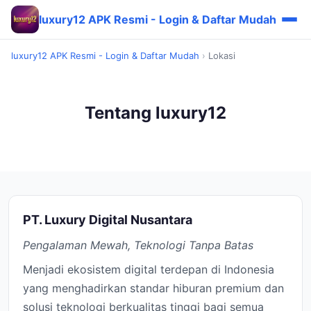
luxury12 APK Resmi - Login & Daftar Mudah
luxury12 APK Resmi - Login & Daftar Mudah
›
Lokasi
Tentang luxury12
PT. Luxury Digital Nusantara
Pengalaman Mewah, Teknologi Tanpa Batas
Menjadi ekosistem digital terdepan di Indonesia
yang menghadirkan standar hiburan premium dan
solusi teknologi berkualitas tinggi bagi semua