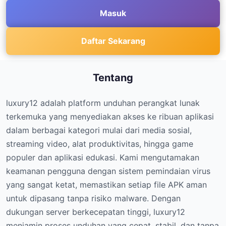
Masuk
Daftar Sekarang
Tentang
luxury12 adalah platform unduhan perangkat lunak
terkemuka yang menyediakan akses ke ribuan aplikasi
dalam berbagai kategori mulai dari media sosial,
streaming video, alat produktivitas, hingga game
populer dan aplikasi edukasi. Kami mengutamakan
keamanan pengguna dengan sistem pemindaian virus
yang sangat ketat, memastikan setiap file APK aman
untuk dipasang tanpa risiko malware. Dengan
dukungan server berkecepatan tinggi, luxury12
menjamin proses unduhan yang cepat, stabil, dan tanpa