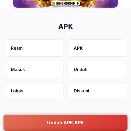
APK
Resmi
APK
Masuk
Unduh
Lokasi
Diskusi
Unduh APK APK