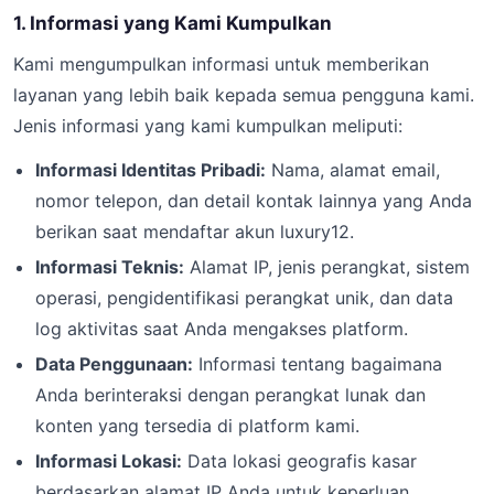
1. Informasi yang Kami Kumpulkan
Kami mengumpulkan informasi untuk memberikan
layanan yang lebih baik kepada semua pengguna kami.
Jenis informasi yang kami kumpulkan meliputi:
Informasi Identitas Pribadi:
Nama, alamat email,
nomor telepon, dan detail kontak lainnya yang Anda
berikan saat mendaftar akun luxury12.
Informasi Teknis:
Alamat IP, jenis perangkat, sistem
operasi, pengidentifikasi perangkat unik, dan data
log aktivitas saat Anda mengakses platform.
Data Penggunaan:
Informasi tentang bagaimana
Anda berinteraksi dengan perangkat lunak dan
konten yang tersedia di platform kami.
Informasi Lokasi:
Data lokasi geografis kasar
berdasarkan alamat IP Anda untuk keperluan