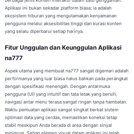
berbagai jenis konten interaktif dalam satu genggaman.
Aplikasi ini bukan sekadar platform biasa; ia adalah
ekosistem hiburan yang mengutamakan kenyamanan
pengguna melalui aksesibilitas tinggi dan kurasi konten
yang selalu diperbarui setiap harinya.
Fitur Unggulan dan Keunggulan Aplikasi
na777
Aspek utama yang membuat na777 sangat digemari adalah
performanya yang luar biasa halus bahkan pada perangkat
dengan spesifikasi menengah. Dengan antarmuka
pengguna (UI) yang intuitif dan tata letak yang bersih,
navigasi antar menu terasa sangat ringan tanpa hambatan.
Waktu pemuatan aplikasi sangat singkat berkat sistem
optimasi data yang cerdas, memastikan koneksi tetap
stabil meskipun Anda berada di area dengan sinyal
minimum. Setiap elemen visual dalam aplikasi ini telah