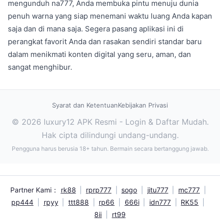
mengunduh na777, Anda membuka pintu menuju dunia
penuh warna yang siap menemani waktu luang Anda kapan
saja dan di mana saja. Segera pasang aplikasi ini di
perangkat favorit Anda dan rasakan sendiri standar baru
dalam menikmati konten digital yang seru, aman, dan
sangat menghibur.
Syarat dan Ketentuan
Kebijakan Privasi
© 2026 luxury12 APK Resmi - Login & Daftar Mudah.
Hak cipta dilindungi undang-undang.
Pengguna harus berusia 18+ tahun. Bermain secara bertanggung jawab.
Partner Kami：
rk88
|
rprp777
|
sogo
|
jitu777
|
mc777
|
pp444
|
rpyy
|
ttt888
|
rp66
|
666i
|
idn777
|
RK55
|
8ii
|
rt99