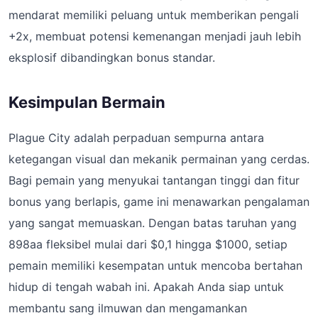
mendarat memiliki peluang untuk memberikan pengali
+2x, membuat potensi kemenangan menjadi jauh lebih
eksplosif dibandingkan bonus standar.
Kesimpulan Bermain
Plague City adalah perpaduan sempurna antara
ketegangan visual dan mekanik permainan yang cerdas.
Bagi pemain yang menyukai tantangan tinggi dan fitur
bonus yang berlapis, game ini menawarkan pengalaman
yang sangat memuaskan. Dengan batas taruhan yang
898aa fleksibel mulai dari $0,1 hingga $1000, setiap
pemain memiliki kesempatan untuk mencoba bertahan
hidup di tengah wabah ini. Apakah Anda siap untuk
membantu sang ilmuwan dan mengamankan