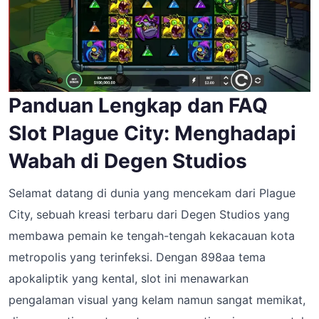
Panduan Lengkap dan FAQ
Slot Plague City: Menghadapi
Wabah di Degen Studios
Selamat datang di dunia yang mencekam dari Plague
City, sebuah kreasi terbaru dari Degen Studios yang
membawa pemain ke tengah-tengah kekacauan kota
metropolis yang terinfeksi. Dengan 898aa tema
apokaliptik yang kental, slot ini menawarkan
pengalaman visual yang kelam namun sangat memikat,