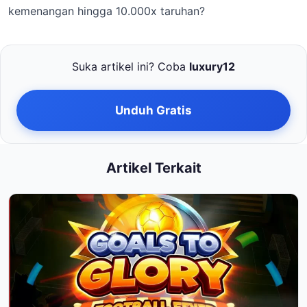
kemenangan hingga 10.000x taruhan?
Suka artikel ini? Coba
luxury12
Unduh Gratis
Artikel Terkait