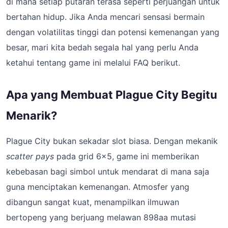
di mana setiap putaran terasa seperti perjuangan untuk
bertahan hidup. Jika Anda mencari sensasi bermain
dengan volatilitas tinggi dan potensi kemenangan yang
besar, mari kita bedah segala hal yang perlu Anda
ketahui tentang game ini melalui FAQ berikut.
Apa yang Membuat Plague City Begitu
Menarik?
Plague City bukan sekadar slot biasa. Dengan mekanik
scatter pays
pada grid 6×5, game ini memberikan
kebebasan bagi simbol untuk mendarat di mana saja
guna menciptakan kemenangan. Atmosfer yang
dibangun sangat kuat, menampilkan ilmuwan
bertopeng yang berjuang melawan 898aa mutasi