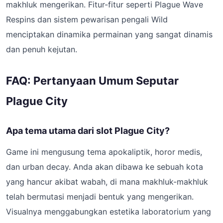
makhluk mengerikan. Fitur-fitur seperti Plague Wave
Respins dan sistem pewarisan pengali Wild
menciptakan dinamika permainan yang sangat dinamis
dan penuh kejutan.
FAQ: Pertanyaan Umum Seputar
Plague City
Apa tema utama dari slot Plague City?
Game ini mengusung tema apokaliptik, horor medis,
dan urban decay. Anda akan dibawa ke sebuah kota
yang hancur akibat wabah, di mana makhluk-makhluk
telah bermutasi menjadi bentuk yang mengerikan.
Visualnya menggabungkan estetika laboratorium yang