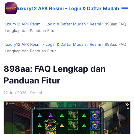
luxury12 APK Resmi - Login & Daftar Mudah
luxury12 APK Resmi - Login & Daftar Mudah
›
Resmi
›
898aa: FAQ
Lengkap dan Panduan Fitur
luxury12 APK Resmi - Login & Daftar Mudah
›
Resmi
›
898aa: FAQ
Lengkap dan Panduan Fitur
898aa: FAQ Lengkap dan
Panduan Fitur
12 Jun 2026
· Resmi