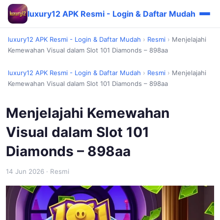
luxury12 APK Resmi - Login & Daftar Mudah
luxury12 APK Resmi - Login & Daftar Mudah
›
Resmi
›
Menjelajahi
Kemewahan Visual dalam Slot 101 Diamonds – 898aa
luxury12 APK Resmi - Login & Daftar Mudah
›
Resmi
›
Menjelajahi
Kemewahan Visual dalam Slot 101 Diamonds – 898aa
Menjelajahi Kemewahan
Visual dalam Slot 101
Diamonds – 898aa
14 Jun 2026
· Resmi