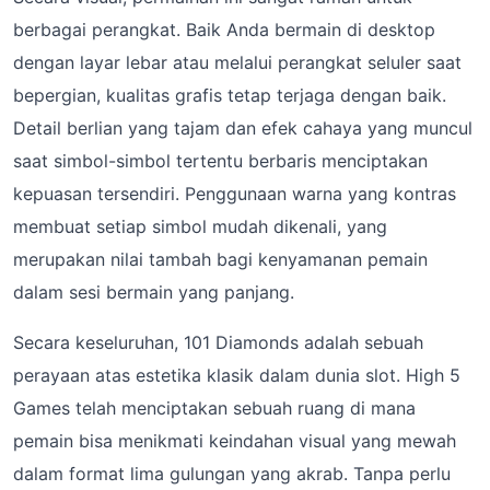
berbagai perangkat. Baik Anda bermain di desktop
dengan layar lebar atau melalui perangkat seluler saat
bepergian, kualitas grafis tetap terjaga dengan baik.
Detail berlian yang tajam dan efek cahaya yang muncul
saat simbol-simbol tertentu berbaris menciptakan
kepuasan tersendiri. Penggunaan warna yang kontras
membuat setiap simbol mudah dikenali, yang
merupakan nilai tambah bagi kenyamanan pemain
dalam sesi bermain yang panjang.
Secara keseluruhan, 101 Diamonds adalah sebuah
perayaan atas estetika klasik dalam dunia slot. High 5
Games telah menciptakan sebuah ruang di mana
pemain bisa menikmati keindahan visual yang mewah
dalam format lima gulungan yang akrab. Tanpa perlu