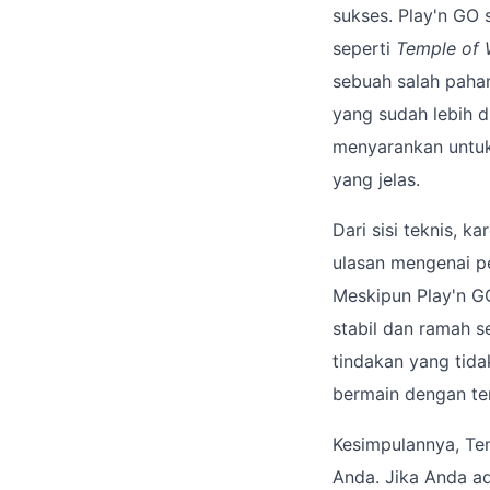
sukses. Play'n GO 
seperti
Temple of 
sebuah salah paham
yang sudah lebih d
menyarankan untuk
yang jelas.
Dari sisi teknis, k
ulasan mengenai p
Meskipun Play'n G
stabil dan ramah s
tindakan yang tid
bermain dengan te
Kesimpulannya, Te
Anda. Jika Anda ad