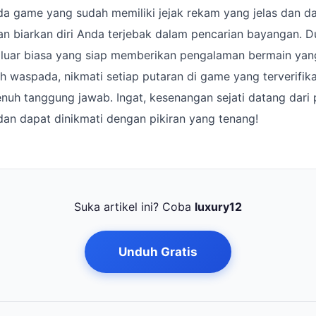
a game yang sudah memiliki jejak rekam yang jelas dan da
n biarkan diri Anda terjebak dalam pencarian bayangan. D
luar biasa yang siap memberikan pengalaman bermain yang
h waspada, nikmati setiap putaran di game yang terverifikas
nuh tanggung jawab. Ingat, kesenangan sejati datang dari
an dapat dinikmati dengan pikiran yang tenang!
Suka artikel ini? Coba
luxury12
Unduh Gratis