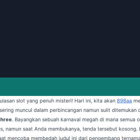
lasan slot yang penuh misteri! Hari ini, kita akan
898aa
men
sering muncul dalam perbincangan namun sulit ditemukan di
Three
. Bayangkan sebuah karnaval megah di mana semua 
ius, namun saat Anda membukanya, tenda tersebut kosong. 
saat mencoba membedah judul ini dari pengembang ternama,