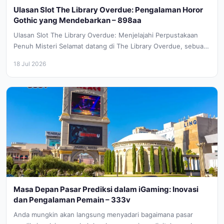
Ulasan Slot The Library Overdue: Pengalaman Horor
Gothic yang Mendebarkan – 898aa
Ulasan Slot The Library Overdue: Menjelajahi Perpustakaan
Penuh Misteri Selamat datang di The Library Overdue, sebuah
mahakarya dari Kitsune Studios...
18 Jul 2026
Masa Depan Pasar Prediksi dalam iGaming: Inovasi
dan Pengalaman Pemain – 333v
Anda mungkin akan langsung menyadari bagaimana pasar