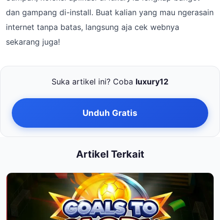
dan gampang di-install. Buat kalian yang mau ngerasain
internet tanpa batas, langsung aja cek webnya
sekarang juga!
Suka artikel ini? Coba
luxury12
Unduh Gratis
Artikel Terkait