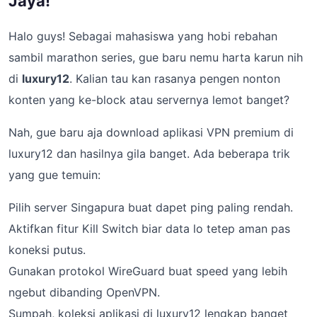
Jaya!
Halo guys! Sebagai mahasiswa yang hobi rebahan
sambil marathon series, gue baru nemu harta karun nih
di
luxury12
. Kalian tau kan rasanya pengen nonton
konten yang ke-block atau servernya lemot banget?
Nah, gue baru aja download aplikasi VPN premium di
luxury12 dan hasilnya gila banget. Ada beberapa trik
yang gue temuin:
Pilih server Singapura buat dapet ping paling rendah.
Aktifkan fitur Kill Switch biar data lo tetep aman pas
koneksi putus.
Gunakan protokol WireGuard buat speed yang lebih
ngebut dibanding OpenVPN.
Sumpah, koleksi aplikasi di luxury12 lengkap banget