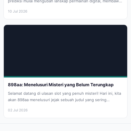
prediksi mulai mengubah lanskap permainan digital, membawa
dinamika baru yang segar ke layar...
10 Jul 2026
898aa: Menelusuri Misteri yang Belum Terungkap
Selamat datang di ulasan slot yang penuh misteri! Hari ini, kita
akan 898aa menelusuri jejak sebuah judul yang sering
muncul...
02 Jul 2026