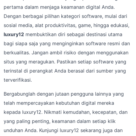
pertama dalam menjaga keamanan digital Anda.
Dengan berbagai pilihan kategori software, mulai dari
sosial media, alat produktivitas, game, hingga edukasi,
luxury12
membuktikan diri sebagai destinasi utama
bagi siapa saja yang menginginkan software resmi dan
berkualitas. Jangan ambil risiko dengan menggunakan
situs yang meragukan. Pastikan setiap software yang
terinstal di perangkat Anda berasal dari sumber yang
terverifikasi.
Bergabunglah dengan jutaan pengguna lainnya yang
telah mempercayakan kebutuhan digital mereka
kepada luxury12. Nikmati kemudahan, kecepatan, dan
yang paling penting, keamanan dalam setiap klik
unduhan Anda. Kunjungi luxury12 sekarang juga dan