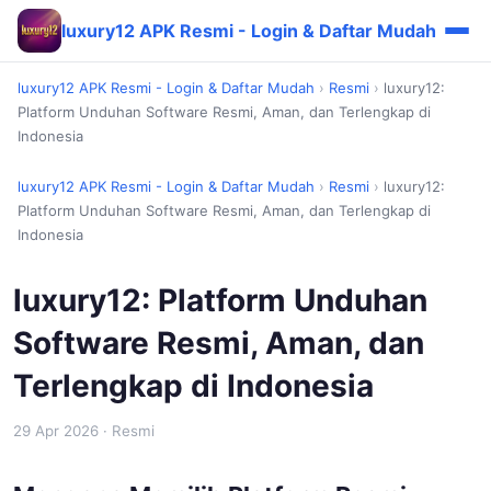
luxury12 APK Resmi - Login & Daftar Mudah
luxury12 APK Resmi - Login & Daftar Mudah
›
Resmi
›
luxury12:
Platform Unduhan Software Resmi, Aman, dan Terlengkap di
Indonesia
luxury12 APK Resmi - Login & Daftar Mudah
›
Resmi
›
luxury12:
Platform Unduhan Software Resmi, Aman, dan Terlengkap di
Indonesia
luxury12: Platform Unduhan
Software Resmi, Aman, dan
Terlengkap di Indonesia
29 Apr 2026
· Resmi