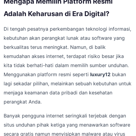
Mengapa Memilih Platform Resmi
Adalah Keharusan di Era Digital?
Di tengah pesatnya perkembangan teknologi informasi,
kebutuhan akan perangkat lunak atau software yang
berkualitas terus meningkat. Namun, di balik
kemudahan akses internet, terdapat risiko besar jika
kita tidak berhati-hati dalam memilih sumber unduhan.
Menggunakan platform resmi seperti
luxury12
bukan
lagi sekadar pilihan, melainkan sebuah kebutuhan untuk
menjaga keamanan data pribadi dan kesehatan
perangkat Anda.
Banyak pengguna internet seringkali terjebak dengan
situs unduhan pihak ketiga yang menawarkan software
secara gratis namun menyisipkan malware atau virus