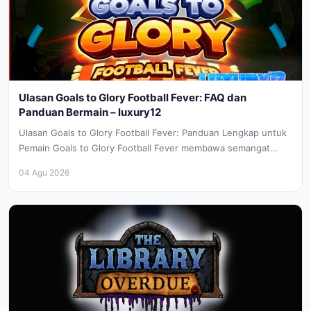
Ulasan Goals to Glory Football Fever: FAQ dan
Panduan Bermain – luxury12
Ulasan Goals to Glory Football Fever: Panduan Lengkap untuk
Pemain Goals to Glory Football Fever membawa semangat
kompetisi ke layar...
04 Agu 2026