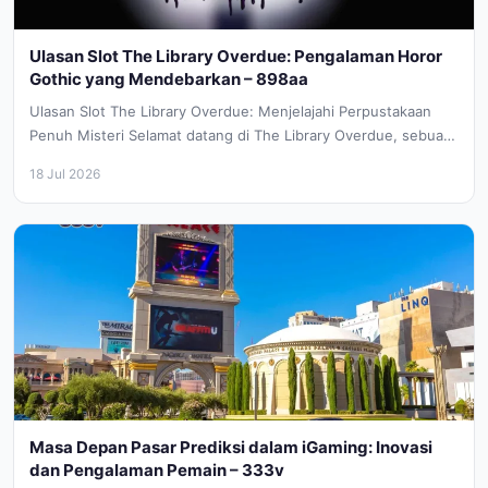
Ulasan Slot The Library Overdue: Pengalaman Horor
Gothic yang Mendebarkan – 898aa
Ulasan Slot The Library Overdue: Menjelajahi Perpustakaan
Penuh Misteri Selamat datang di The Library Overdue, sebuah
mahakarya dari Kitsune Studios...
18 Jul 2026
Masa Depan Pasar Prediksi dalam iGaming: Inovasi
dan Pengalaman Pemain – 333v