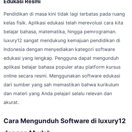
Edukasi Resmi
Pendidikan di masa kini tidak lagi terbatas pada ruang
kelas fisik. Aplikasi edukasi telah merevolusi cara kita
belajar bahasa, matematika, hingga pemrograman.
luxury12 sangat mendukung kemajuan pendidikan di
Indonesia dengan menyediakan kategori software
edukasi yang lengkap. Pengguna dapat mengunduh
aplikasi belajar bahasa populer atau platform kursus
online secara resmi. Menggunakan software edukasi
dari sumber yang sah memastikan bahwa kurikulum
dan materi yang Anda pelajari selalu relevan dan
akurat.
Cara Mengunduh Software di luxury12