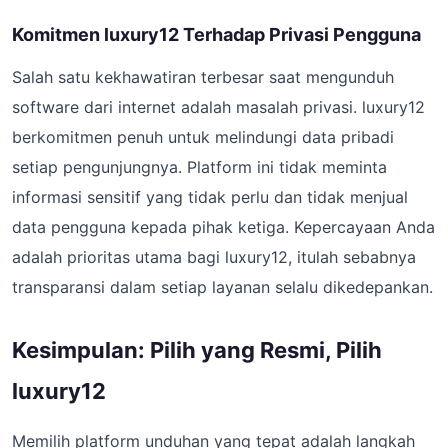
Komitmen luxury12 Terhadap Privasi Pengguna
Salah satu kekhawatiran terbesar saat mengunduh
software dari internet adalah masalah privasi. luxury12
berkomitmen penuh untuk melindungi data pribadi
setiap pengunjungnya. Platform ini tidak meminta
informasi sensitif yang tidak perlu dan tidak menjual
data pengguna kepada pihak ketiga. Kepercayaan Anda
adalah prioritas utama bagi luxury12, itulah sebabnya
transparansi dalam setiap layanan selalu dikedepankan.
Kesimpulan: Pilih yang Resmi, Pilih
luxury12
Memilih platform unduhan yang tepat adalah langkah